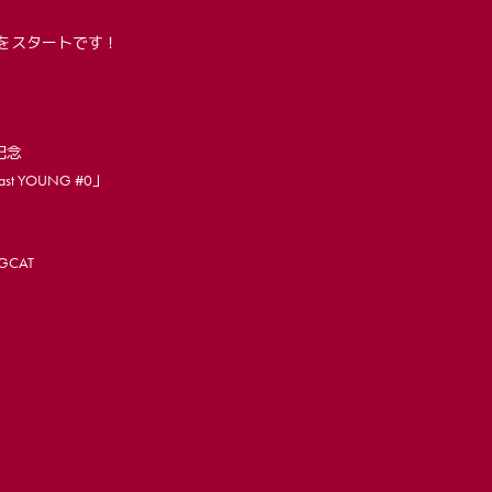
付をスタートです！
記念
 YOUNG #0」
GCAT
）