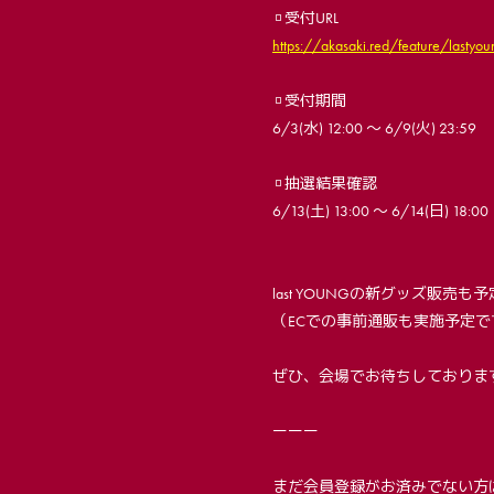
▫️受付URL
https://akasaki.red/feature/lastyou
▫️受付期間
6/3(水) 12:00 〜 6/9(火) 23:59
▫️抽選結果確認
6/13(土) 13:00 ～ 6/14(日) 18:00
last YOUNGの新グッズ販売
（ECでの事前通販も実施予定で
ぜひ、会場でお待ちしておりま
ーーー
まだ会員登録がお済みでない方