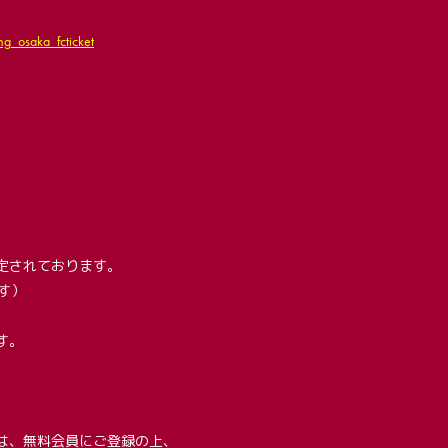
ng_osaka_fcticket
も予定されております。
す）
す。
は、無料会員にご登録の上、