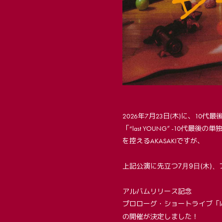
2026年7月23日(木)に、10
「“last YOUNG” -10代最後の単独公
を控えるAKASAKIですが、
7月9日(木)、
上記公演に先立つ
アルバムリリース記念
プロローグ・ショートライブ「last
の開催が決定しました！