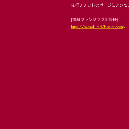
先行チケットのページにアクセ
[無料ファンクラブに登録]
https://akasaki.red/feature/entry