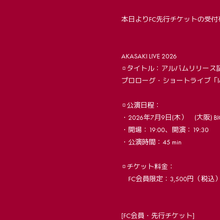
本日よりFC先行チケットの受
AKASAKI LIVE 2026
▫️タイトル：アルバムリリース
プロローグ・ショートライブ「last
▫️公演日程：
・2026年7月9日(木） (大阪) BI
・開場：19:00、開演：19:30
・公演時間：45 min
▫️チケット料金：
FC会員限定：3,500円（税込
[FC会員・先行チケット]