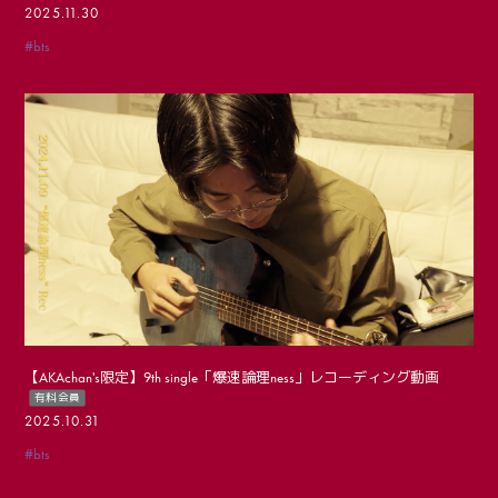
2025.11.30
#bts
【AKAchan's限定】9th single「爆速論理ness」レコーディング動画
有料会員
2025.10.31
#bts