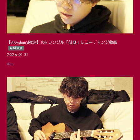
LIVE STREAM
【AKAchan's限定】10th シングル「徘徊」レコーディング動画
有料会員
2026.01.31
#bts