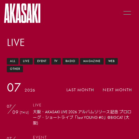
LIVE
ALL
LIVE
EVENT
TV
RADIO
MAGAZINE
WEB
HOME
OTHER
LIVE
07
MUSIC
LAST MONTH
NEXT MONTH
2026
NEWS
LIVE
07
PROFILE
09
大阪・AKASAKI LIVE 2026 アルバムリリース記念 プロロ
[THU]
ーグ・ショートライブ「last YOUNG #0」@BIGCAT (大
GOODS
阪)
EVENT
07