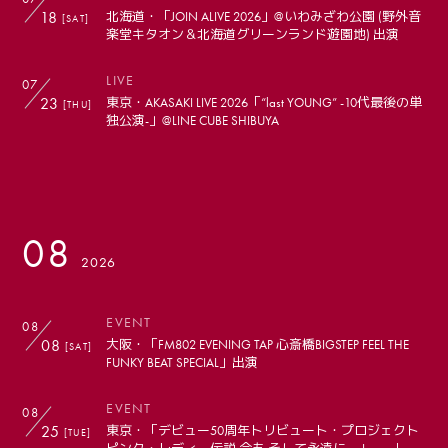
18
北海道・「JOIN ALIVE 2026」@いわみざわ公園 (野外音
[SAT]
楽堂キタオン＆北海道グリーンランド遊園地) 出演
LIVE
07
23
東京・AKASAKI LIVE 2026「“last YOUNG” -10代最後の単
[THU]
独公演-」@LINE CUBE SHIBUYA
08
会員登録
ログイン
2026
PHOTO
EVENT
08
08
大阪・「FM802 EVENING TAP 心斎橋BIGSTEP FEEL THE
MOVIE
[SAT]
FUNKY BEAT SPECIAL」出演
LIVE STREAM
EVENT
08
25
東京・「デビュー50周年トリビュート・プロジェクト
[TUE]