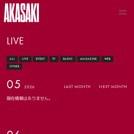
LIVE
ALL
LIVE
EVENT
TV
RADIO
MAGAZINE
WEB
HOME
OTHER
LIVE
05
MUSIC
LAST MONTH
NEXT MONTH
2026
NEWS
現在情報はありません。
PROFILE
GOODS